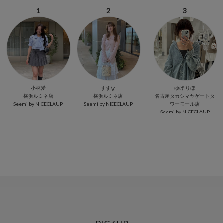
1
2
3
小林愛
すずな
ゆげ りほ
横浜ルミネ店
横浜ルミネ店
名古屋タカシマヤゲートタ
Seemi by NICECLAUP
Seemi by NICECLAUP
ワーモール店
Seemi by NICECLAUP