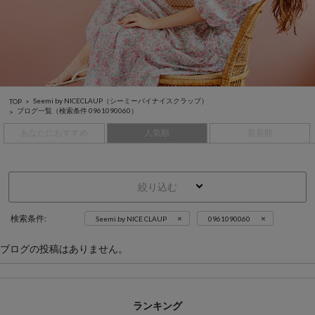
Seemi by NICECLAUP（シーミーバイナイスクラップ）
TOP
ブログ一覧
（検索条件 0961090060）
あなたにおすすめ
人気順
新着順
絞り込む
×
×
検索条件:
Seemi.by NICE CLAUP
0961090060
ブログの投稿はありません。
ランキング