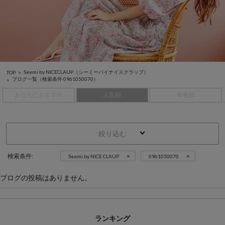
Seemi by NICECLAUP（シーミーバイナイスクラップ）
TOP
ブログ一覧
（検索条件 0961050070）
あなたにおすすめ
人気順
新着順
絞り込む
×
×
検索条件:
Seemi.by NICE CLAUP
0961050070
ブログの投稿はありません。
ランキング