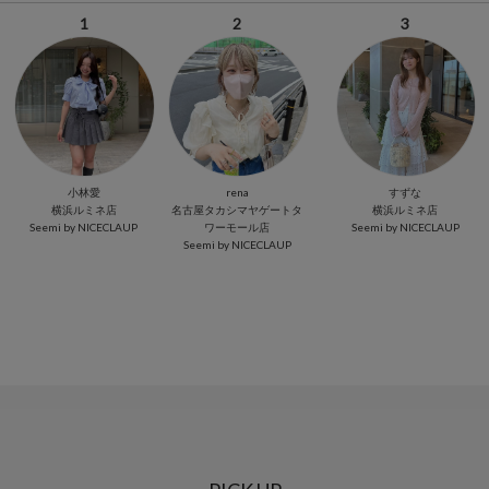
1
2
3
小林愛
rena
すずな
横浜ルミネ店
名古屋タカシマヤゲートタ
横浜ルミネ店
Seemi by NICECLAUP
ワーモール店
Seemi by NICECLAUP
Seemi by NICECLAUP