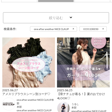
絞り込む
×
×
検索条件:
one after another NICE CLAUP
0151130050
2025.06.27
2025.06.25
アメスリブラウスシーン別コーデ♡
【骨ナチュが着る！】夏のおでかけ
4LOOK♡
one after another NICE CLAUP本
部
うるし
本部
本部
one after another NICE CLAUP
one after another NICE CLAUP