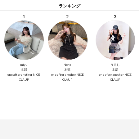
ランキング
1
2
3
miyu
Nono
うるし
本部
本部
本部
one after another NICE
one after another NICE
one after another NICE
CLAUP
CLAUP
CLAUP