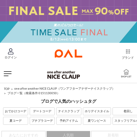
ログイン
ブランド
one after another NICE CLAUP（ワンアフターアナザーナイスクラップ）
TOP
ブログ一覧
（検索条件 0151130050）
ブログで人気のハッシュタグ
おでかけコーデ
デートコーデ
ナイスクラップ
ホリデイスタイル
着回し
夏コーデ
プチプラコーデ
予約アイテム
夏ワンピース
スタッフリアル
あなたにおすすめ
人気順
新着順