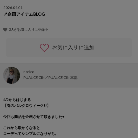
2026.04.01
📍企画アイテムBLOG
3人がお気に入りに登録中
norico
PUAL CE CIN
PUAL CE CIN 本部
4/2からはじまる
【春のパルクロウィーク!!】
今回も商品を企画させて頂きました♥️
これから暖かくなると
コーデってシンプルになりがち。