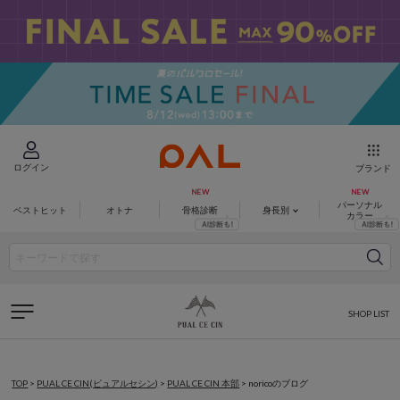
ログイン
ブランド
パーソナル
ベストヒット
オトナ
骨格診断
身長別
カラー
SHOP LIST
TOP
>
PUAL CE CIN(ピュアルセシン)
>
PUAL CE CIN 本部
>
noricoのブログ