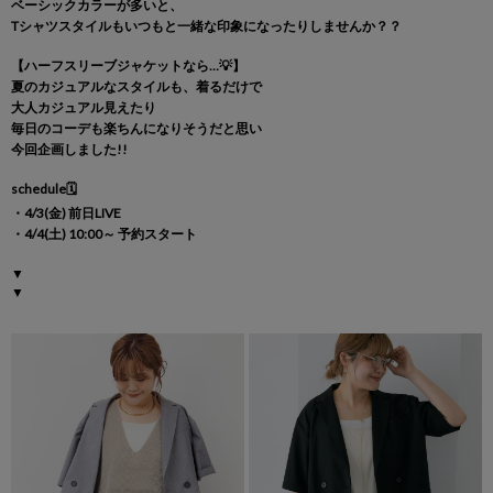
ベーシックカラーが多いと、
Tシャツスタイルもいつもと一緒な印象になったりしませんか？？
【ハーフスリーブジャケットなら…💡】
夏の
カジュアルなスタイルも
、着るだけで
大人カジュアル
見えたり
毎日のコーデも楽ちんになりそう
だと思い
今回
企画しました!!
schedule🗓
・4/3(金) 前日LIVE
・4/4(土) 10:00～ 予約スタート
▼
▼