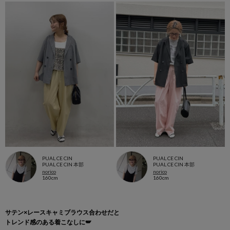
PUAL CE CIN
PUAL CE CIN
PUAL CE CIN 本部
PUAL CE CIN 本部
norico
norico
160cm
160cm
サテン×レースキャミブラウス合わせだと
トレンド感のある着こなしに🪽