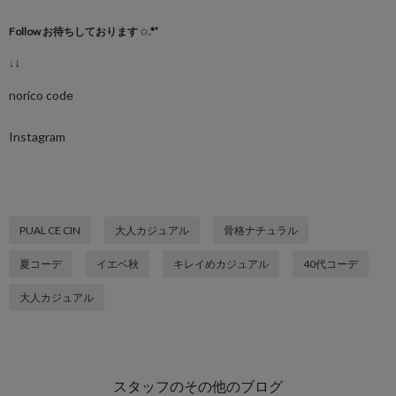
Follow
お待ちしております
✩
.*˚
↓
↓
norico code ‪‪
Instagram ‪‪
PUAL CE CIN
大人カジュアル
骨格ナチュラル
夏コーデ
イエベ秋
キレイめカジュアル
40代コーデ
大人カジュアル
スタッフのその他のブログ