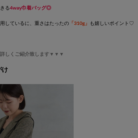
きる
4way巾着バッグ◎
用しているに、重さはたったの
「310g」
も嬉しいポイント♡
詳しくご紹介致します▼▼▼
がけ