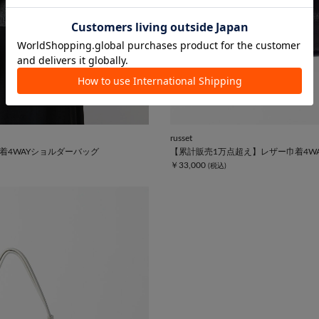
russet
着4WAYショルダーバッグ
【累計販売1万点超え】レザー巾着4W
￥33,000