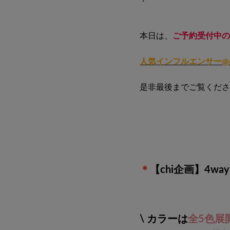
・
本日は、
ご予約受付中の
人気インフルエンサー@ch
是非最後までご覧くださ
＊
【chi企画】4w
\ カラーは
全5色展