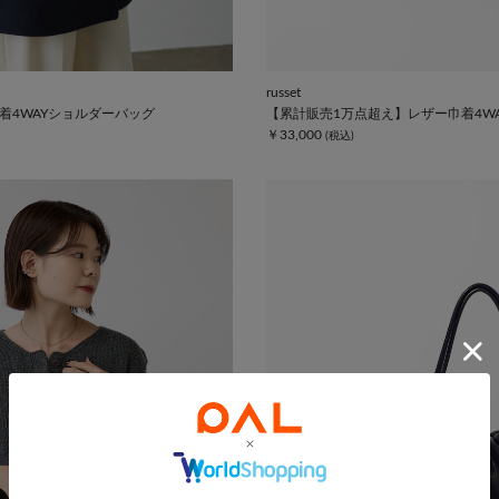
russet
着4WAYショルダーバッグ
【累計販売1万点超え】レザー巾着4W
￥33,000