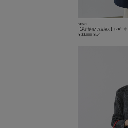
russet
【累計販売1万点超え】レザー巾
￥33,000