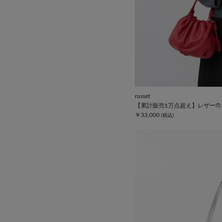
russet
【累計販売1万点超え】レザー巾
￥33,000