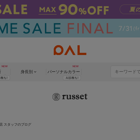
断
身長別
パーソナル
カラー
店 スタッフのブログ