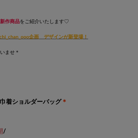
新作商品
をご紹介いたします♡
i_chan_ooo企画 デザインが新登場！
いませ＊
ay巾着ショルダーバッグ
＊
開
/