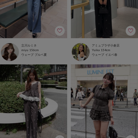
立川ルミネ
アミュプラザ小倉店
156cm
154cm
miyu
Yuika
ウェーブ
ブルベ夏
ウェーブ
イエベ春