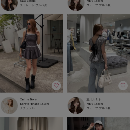
158cm
156cm
saya
miyu
ストレート
ブルベ夏
ウェーブ
ブルベ夏
Online Store
立川ルミネ
162cm
156cm
Koreto Hinano
miyu
ナチュラル
ウェーブ
ブルベ夏