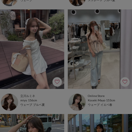
ウェーブ
ストレート
ブルベ夏
立川ルミネ
Online Store
156cm
153cm
miyu
Koseki Mayo
ウェーブ
ブルベ夏
ウェーブ
イエベ春