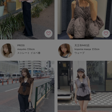
PRESS
天王寺MIO店
156cm
153cm
mayuko
koyama maaya
ストレート
イエベ春
ウェーブ