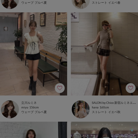
ウェーブ
ブルベ夏
ストレート
イエベ春
S
ALON by Chico 新宿ルミネエスト店
立川ルミネ
156cm
160cm
miyu
hana
ウェーブ
ブルベ夏
ストレート
イエベ秋