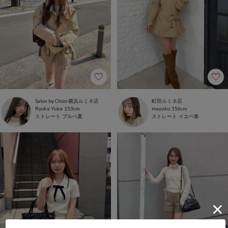
Salon by Chico 横浜ルミネ店
町田ルミネ店
153cm
156cm
Ryoke Yuka
mayuko
ストレート
ブルベ夏
ストレート
イエベ春