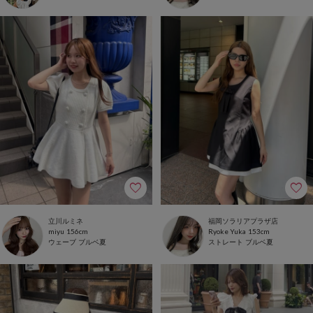
立川ルミネ
福岡ソラリアプラザ店
156cm
153cm
miyu
Ryoke Yuka
ウェーブ
ブルベ夏
ストレート
ブルベ夏