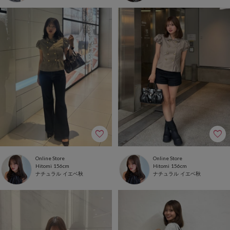
Online Store
Online Store
156cm
156cm
Hitomi
Hitomi
ナチュラル
イエベ秋
ナチュラル
イエベ秋