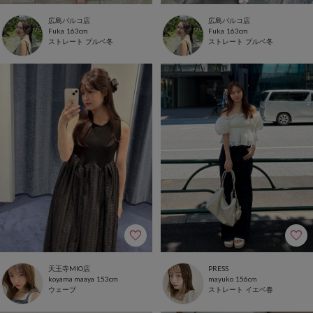
広島パルコ店
広島パルコ店
163cm
163cm
Fuka
Fuka
ストレート
ブルベ冬
ストレート
ブルベ冬
天王寺MIO店
PRESS
153cm
156cm
koyama maaya
mayuko
ウェーブ
ストレート
イエベ春