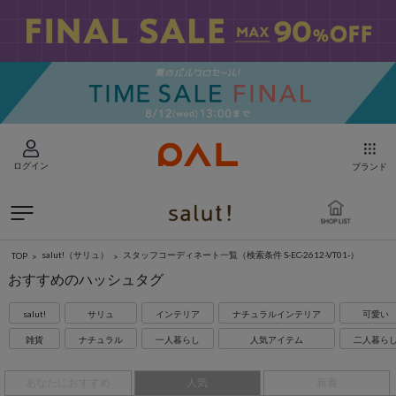
ログイン
ブランド
salut!（サリュ）
スタッフコーディネート一覧
（検索条件 S-EC-2612-VT01-）
TOP
おすすめのハッシュタグ
salut!
サリュ
インテリア
ナチュラルインテリア
可愛い
雑貨
ナチュラル
一人暮らし
人気アイテム
二人暮ら
あなたにおすすめ
人気
新着