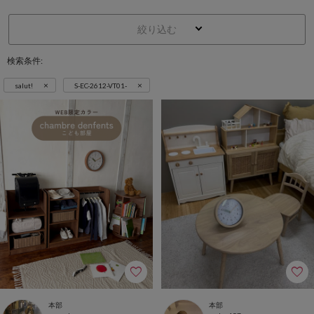
絞り込む
検索条件:
×
×
salut!
S-EC-2612-VT01-
本部
本部