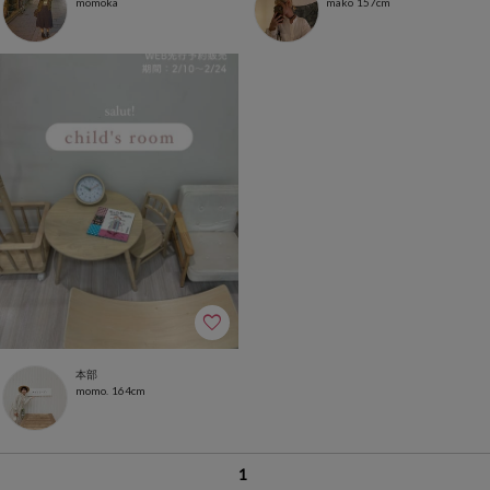
157cm
momoka
mako
本部
164cm
momo.
1