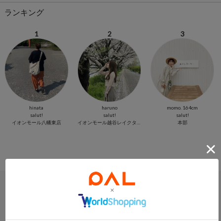
ランキング
1
2
3
hinata
haruno
momo. 164cm
salut!
salut!
salut!
イオンモール八幡東店
イオンモール越谷レイクタウン店
本部
PICK UP