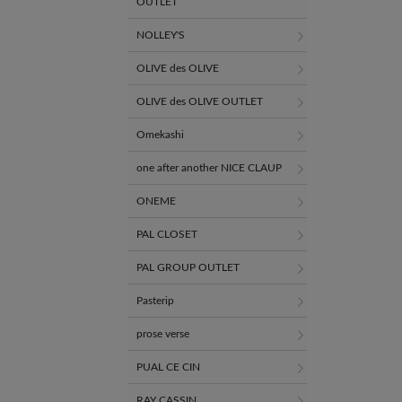
OUTLET
NOLLEY'S
OLIVE des OLIVE
OLIVE des OLIVE OUTLET
Omekashi
one after another NICE CLAUP
ONEME
PAL CLOSET
PAL GROUP OUTLET
Pasterip
prose verse
PUAL CE CIN
RAY CASSIN