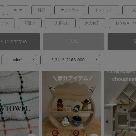
salut!
雑貨
ナチュラル
インテリア
一人
イテム
可愛い
二人暮らし
大人女子
おうちsalut
なたにおすすめ
人気
×
×
salut!
S-2415-2183-000