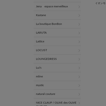
イオンモ
Jena espace merveilleux
Kastane
La boutique BonBon
LARUTA
Lattice
LOCUST
LOUNGEDRESS
Lui's
mline
mystic
natural couture
NICE CLAUP / OLIVE des OLIVE