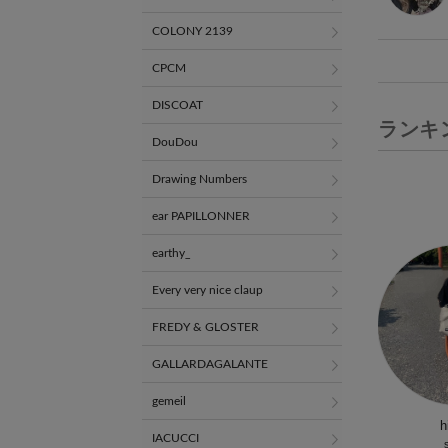
COLONY 2139
CPCM
DISCOAT
ランキ
DouDou
Drawing Numbers
ear PAPILLONNER
earthy_
Every very nice claup
FREDY & GLOSTER
GALLARDAGALANTE
gemeil
h
IACUCCI