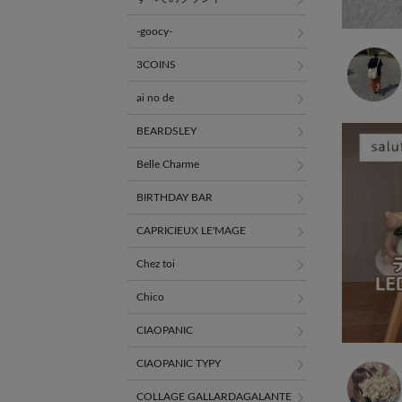
-goocy-
3COINS
ai no de
BEARDSLEY
Belle Charme
BIRTHDAY BAR
CAPRICIEUX LE'MAGE
Chez toi
Chico
CIAOPANIC
CIAOPANIC TYPY
COLLAGE GALLARDAGALANTE