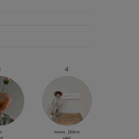
3
4
i
momo.
164cm
ut!
salut!