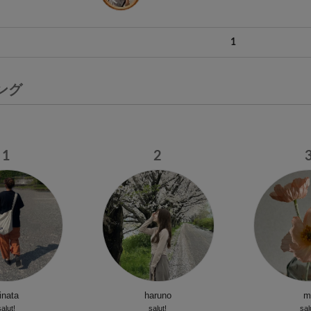
1
ング
1
2
inata
haruno
mi
salut!
salut!
sal