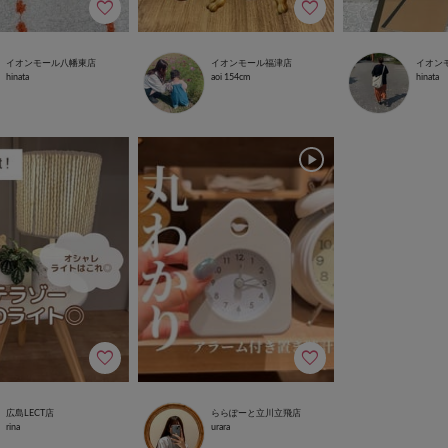
イオンモール八幡東店
イオンモール福津店
イオン
hinata
aoi
154cm
hinata
広島LECT店
ららぽーと立川立飛店
rina
urara