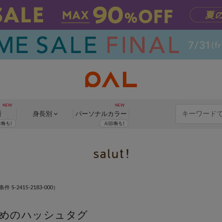
断
身長別
パーソナル
カラー
 S-2415-2183-000）
めのハッシュタグ