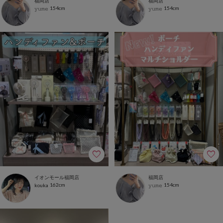
福岡店
福岡店
154cm
154cm
𝚢𝚞𝚖𝚎
𝚢𝚞𝚖𝚎
イオンモール福岡店
福岡店
162cm
154cm
kouka
𝚢𝚞𝚖𝚎