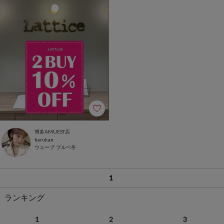
博多AMUEST店
harukan
ウェーブ
ブルベ冬
1
ランキング
1
2
3