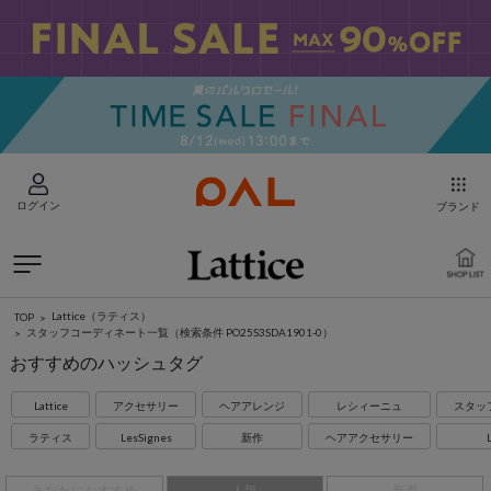
ログイン
ブランド
Lattice（ラティス）
TOP
スタッフコーディネート一覧
（検索条件 PO25S3SDA1901-0）
おすすめのハッシュタグ
Lattice
アクセサリー
ヘアアレンジ
レシィーニュ
スタッ
ラティス
LesSignes
新作
ヘアアクセサリー
L
あなたにおすすめ
人気
新着