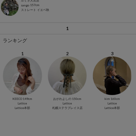
ルミネ大宮店
157cm
sango
ストレート
イエベ秋
1
ランキング
1
2
3
KEECO 149cm
おがわよしの 150cm
kim 160cm
Lattice
Lattice
Lattice
Lattice本部
札幌ステラプレイス店
Lattice本部