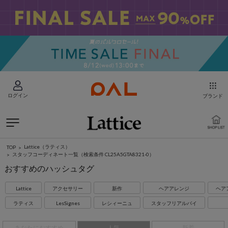
ログイン
ブランド
Lattice（ラティス）
TOP
スタッフコーディネート一覧
（検索条件 CL25A5GTA8321-0）
おすすめのハッシュタグ
Lattice
アクセサリー
新作
ヘアアレンジ
ヘア
ラティス
LesSignes
レシィーニュ
スタッフリアルバイ
あなたにおすすめ
人気
新着