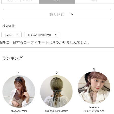
絞り込む
検索条件:
×
×
Lattice
CL25A41BA0039-0
条件に一致するコーディネートは見つかりませんでした。
ランキング
3
1
2
harukan
KEECO 149cm
おがわよしの 150cm
ウェーブ ブルベ冬