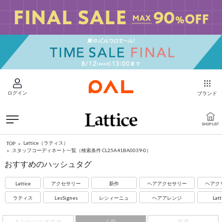
ログイン
ブランド
Lattice（ラティス）
TOP
スタッフコーディネート一覧
（検索条件 CL25A41BA0039-0）
おすすめのハッシュタグ
Lattice
アクセサリー
新作
ヘアアクセサリー
ヘアク
ラティス
LesSignes
レシィーニュ
ヘアアレンジ
Latt
あなたにおすすめ
人気
新着