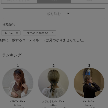
絞り込む
検索条件:
×
×
Lattice
CL25A31BA0037-0
条件に一致するコーディネートは見つかりませんでした。
ランキング
1
2
3
KEECO 149cm
おがわよしの 150cm
kim 160cm
Lattice
Lattice
Lattice