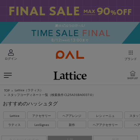
ログイン
ブランド
Lattice（ラティス）
TOP
スタッフコーディネート一覧
（検索条件 CL25A31BA0037-0）
おすすめのハッシュタグ
Lattice
アクセサリー
ヘアアレンジ
レシィーニュ
スタッ
ラティス
LesSignes
新作
ヘアアクセサリー
ヘ
あなたにおすすめ
人気
新着