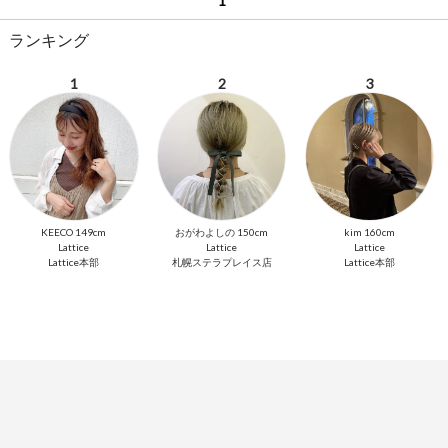
1
ランキング
1
2
3
KEECO 149cm
おがわよしの 150cm
kim 160cm
Lattice
Lattice
Lattice
Lattice本部
札幌ステラプレイス店
Lattice本部