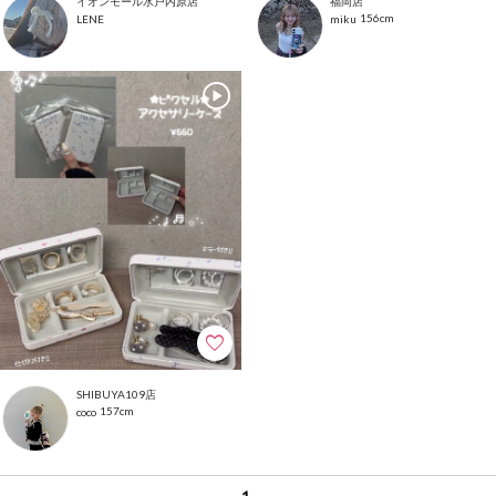
イオンモール水戸内原店
福岡店
156cm
LENE
miku
SHIBUYA109店
157cm
coco