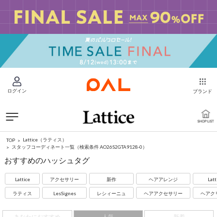
ログイン
ブランド
Lattice（ラティス）
TOP
スタッフコーディネート一覧
（検索条件 AO26S2GTA9128-0）
おすすめのハッシュタグ
Lattice
アクセサリー
新作
ヘアアレンジ
Latt
ラティス
LesSignes
レシィーニュ
ヘアアクセサリー
ヘアク
あなたにおすすめ
人気
新着