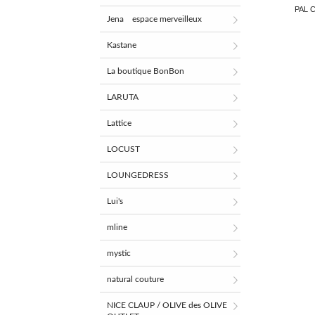
PAL 
Jena espace merveilleux
Kastane
La boutique BonBon
LARUTA
Lattice
LOCUST
LOUNGEDRESS
Lui's
mline
mystic
natural couture
NICE CLAUP / OLIVE des OLIVE