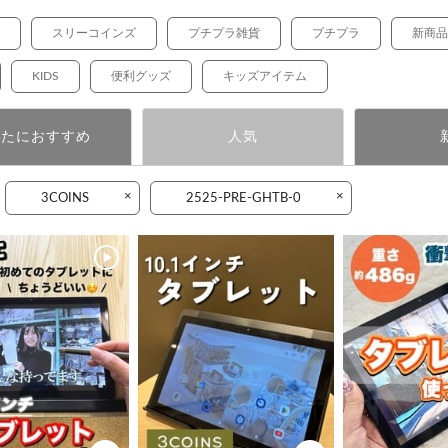
スリーコインズ
プチプラ雑貨
プチプラ
新商品
KIDS
便利グッズ
キッズアイテム
なたにおすすめ
人気
×
×
3COINS
2525-PRE-GHTB-0