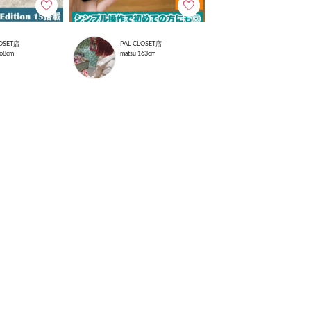
LOSET店
PAL CLOSET店
68cm
matsu
163cm