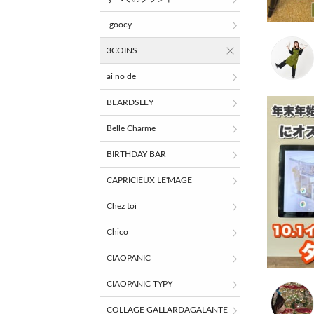
-goocy-
3COINS
ai no de
BEARDSLEY
Belle Charme
BIRTHDAY BAR
CAPRICIEUX LE'MAGE
Chez toi
Chico
CIAOPANIC
CIAOPANIC TYPY
COLLAGE GALLARDAGALANTE