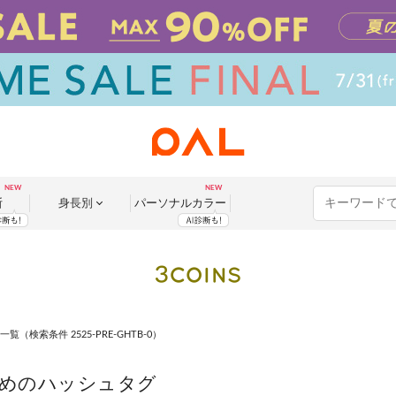
断
身長別
パーソナル
カラー
一覧
（検索条件 2525-PRE-GHTB-0）
めのハッシュタグ