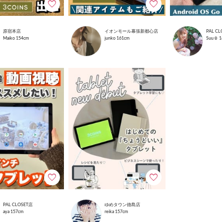
原宿本店
イオンモール幕張新都心店
PAL C
Maiko
154cm
junko
161cm
Suu☺︎
1
PAL CLOSET店
ゆめタウン徳島店
aya
157cm
reika
157cm