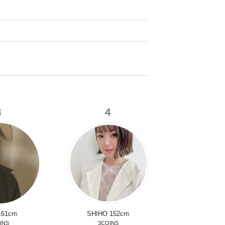
3
4
161cm
SHIHO
152cm
INS
3COINS