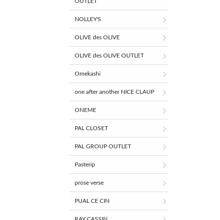
OUTLET
NOLLEY'S
OLIVE des OLIVE
OLIVE des OLIVE OUTLET
Omekashi
one after another NICE CLAUP
ONEME
PAL CLOSET
PAL GROUP OUTLET
Pasterip
prose verse
PUAL CE CIN
RAY CASSIN