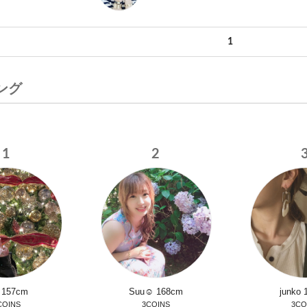
1
ング
1
2
a
157cm
Suu☺︎
168cm
junko
COINS
3COINS
3CO