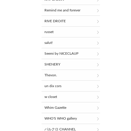
Remind me and forever
RIVE DROITE
russet
salut!
Seemi by NICECLAUP
SHENERY
Thevon.
un dix cors
w closet
Whim Gazette
WHO'S WHO gallery
パルクロ CHANNEL