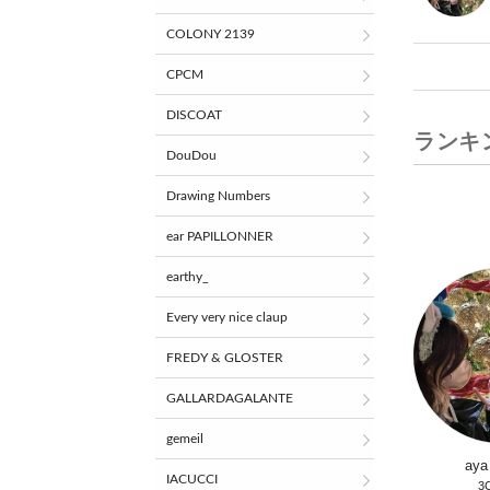
COLONY 2139
CPCM
DISCOAT
ランキ
DouDou
Drawing Numbers
ear PAPILLONNER
earthy_
Every very nice claup
FREDY & GLOSTER
GALLARDAGALANTE
gemeil
ay
IACUCCI
3