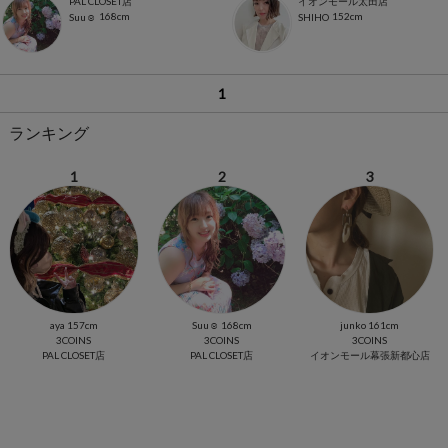
PAL CLOSET店
イオンモール太田店
168cm
152cm
Suu☺︎
SHIHO
1
ランキング
1
2
3
aya 157cm
Suu☺︎ 168cm
junko 161cm
3COINS
3COINS
3COINS
PAL CLOSET店
PAL CLOSET店
イオンモール幕張新都心店