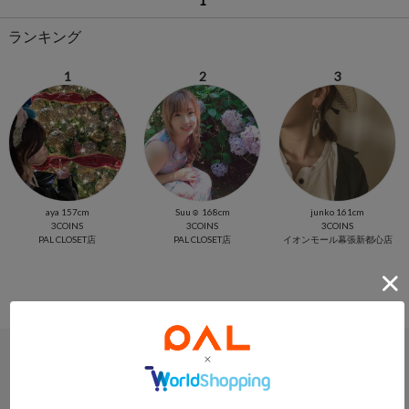
1
ランキング
1
2
3
aya 157cm
Suu☺︎ 168cm
junko 161cm
3COINS
3COINS
3COINS
PAL CLOSET店
PAL CLOSET店
イオンモール幕張新都心店