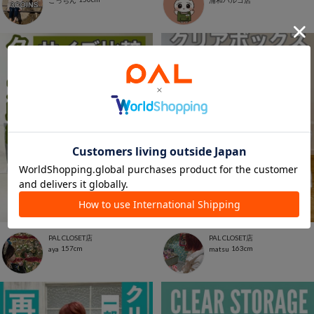
PAL CLOSET店
PAL CLOSET店
157cm
163cm
aya
matsu