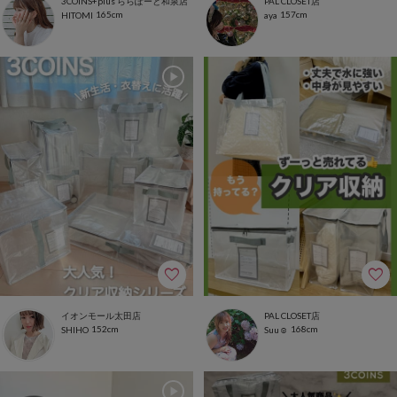
3COINS+plus ららぽーと和泉店
PAL CLOSET店
165cm
157cm
HITOMI
aya
イオンモール太田店
PAL CLOSET店
152cm
168cm
SHIHO
Suu☺︎