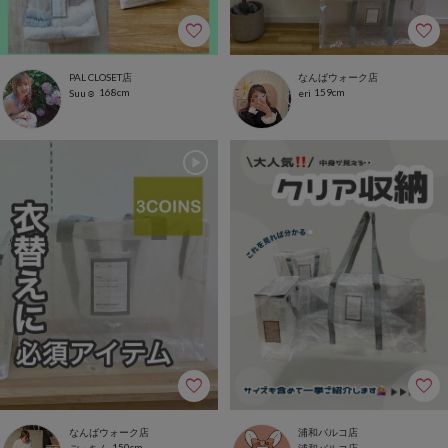
PAL CLOSET店
なんばウォーク店
168cm
159cm
Suu☺︎
eri
なんばウォーク店
浦和パルコ店
150cm
ごっちん
浦和パルコ店