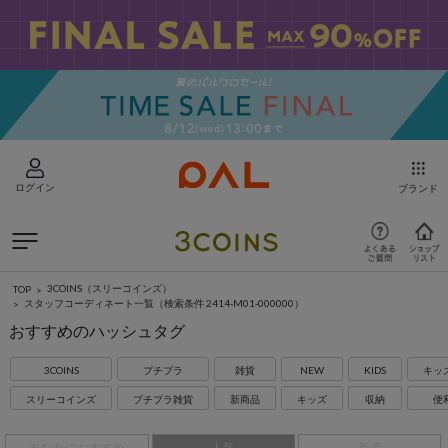
ログイン
ブランド
3COINS（スリーコインズ）
TOP
スタッフコーディネート一覧
（検索条件 2414-M01-000000）
おすすめのハッシュタグ
3COINS
プチプラ
雑貨
NEW
KIDS
キッ
スリーコインズ
プチプラ雑貨
新商品
キッズ
収納
便
あなたにおすすめ
人気
新着