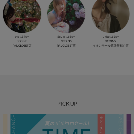
aya 157cm
Suu☺︎ 168cm
junko 161cm
3COINS
3COINS
3COINS
PAL CLOSET店
PAL CLOSET店
イオンモール幕張新都心店
PICK UP