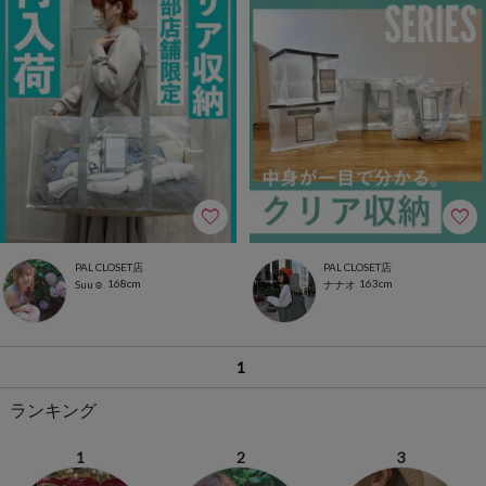
PAL CLOSET店
PAL CLOSET店
168cm
163cm
Suu☺︎
ナナオ
1
ランキング
1
2
3